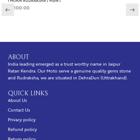
1 MUKHI RUDRAKSHA ( रूद्राक्ष )
₹
2,100.00
BUY NOW
ABOUT
India leading emerged as a trust worthy name in Jaipur
Ratan Kendra. Our Moto serve a genuine quality gems stone
and Rudraksha, we are situated in DehraDun (Uttrakhand).
QUICK LINKS
About Us
Contact Us
Privacy policy
Refund policy
Return policy