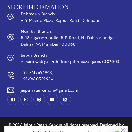
STORE INFORMATION
Dehradun Branch:
A-9 Meedo Plaza, Rajpur Road, Dehradun.
Mumbai Branch:
B-18 sugandh build, B.P. Road, Nr Dahisar bridge,
Dahisar W, Mumbai 400068
Jaipur Branch:
Acharo wali gali 4th floor johri bazar jaipur 302003
+91-7417694948,
+91-9410559944
jaipurratankendra@gmail.com
© 2024 Jaipur Ratan Kendra All rights reserved. Designed by
Abliq Technologies