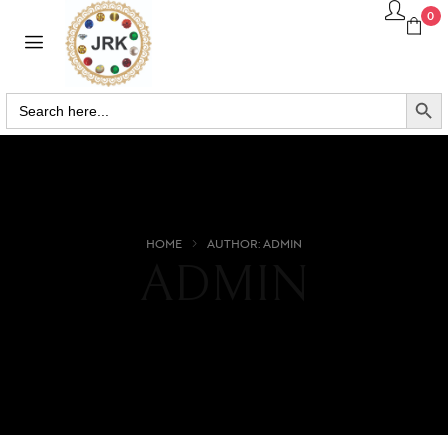
0
SEARCH BUTTO
Search
for:
HOME
AUTHOR: ADMIN
ADMIN