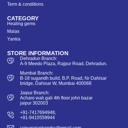
Term & conditions
CATEGORY
Healing gems
Malas
Yantra
STORE INFORMATION
Dehradun Branch:
A-9 Meedo Plaza, Rajpur Road, Dehradun.
Mumbai Branch:
B-18 sugandh build, B.P. Road, Nr Dahisar
bridge, Dahisar W, Mumbai 400068
Jaipur Branch:
Acharo wali gali 4th floor johri bazar
jaipur 302003
+91-7417694948,
+91-9410559944
jaipurratankendra@gmail.com