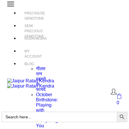
PRECIOUSE
GEMSTONE
SEMI
PRECIOUS
GEMSTONE
RUDRAKSHA
MY
ACCOUNT
BLOG
नीलम
रत्न
पहनने
के
फायदे
October
Birthstone:
0
Playing
with
Search Butto
Search
Color
for:
Everything
You