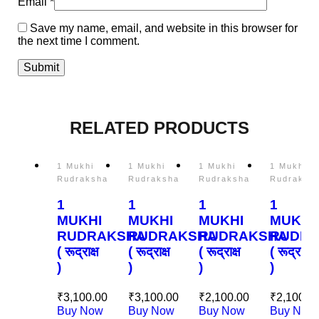
Email
*
Save my name, email, and website in this browser for
the next time I comment.
RELATED PRODUCTS
1 Mukhi
1 Mukhi
1 Mukhi
1 Mukhi
Rudraksha
Rudraksha
Rudraksha
Rudraksh
1
1
1
1
MUKHI
MUKHI
MUKHI
MUKHI
RUDRAKSHA
RUDRAKSHA
RUDRAKSHA
RUDRA
( रूद्राक्ष
( रूद्राक्ष
( रूद्राक्ष
( रूद्राक्ष
)
)
)
)
₹
3,100.00
₹
3,100.00
₹
2,100.00
₹
2,100.0
Buy Now
Buy Now
Buy Now
Buy Now