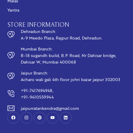
Malas
Yantra
STORE INFORMATION
Dehradun Branch:
A-9 Meedo Plaza, Rajpur Road, Dehradun.
Mumbai Branch:
B-18 sugandh build, B.P. Road, Nr Dahisar bridge,
Dahisar W, Mumbai 400068
Jaipur Branch:
Acharo wali gali 4th floor johri bazar jaipur 302003
+91-7417694948,
+91-9410559944
jaipurratankendra@gmail.com