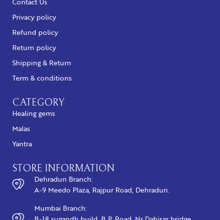
Contact Us
Privacy policy
Refund policy
Return policy
Shipping & Return
Term & conditions
CATEGORY
Healing gems
Malas
Yantra
STORE INFORMATION
Dehradun Branch:
A-9 Meedo Plaza, Rajpur Road, Dehradun.
Mumbai Branch:
B-18 sugandh build, B.P. Road, Nr Dahisar bridge,