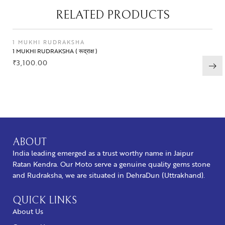
RELATED PRODUCTS
1 MUKHI RUDRAKSHA
1 MUKHI RUDRAKSHA ( रूद्राक्ष )
₹
3,100.00
BUY NOW
ABOUT
India leading emerged as a trust worthy name in Jaipur
Ratan Kendra. Our Moto serve a genuine quality gems stone
and Rudraksha, we are situated in DehraDun (Uttrakhand).
QUICK LINKS
About Us