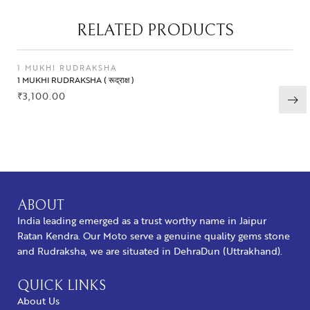
RELATED PRODUCTS
1 MUKHI RUDRAKSHA
1 MUKHI RUDRAKSHA ( रूद्राक्ष )
₹
3,100.00
BUY NOW
ABOUT
India leading emerged as a trust worthy name in Jaipur
Ratan Kendra. Our Moto serve a genuine quality gems stone
and Rudraksha, we are situated in DehraDun (Uttrakhand).
QUICK LINKS
About Us