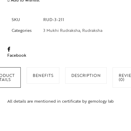
SKU
RUD-3-211
Categories
3 Mukhi Rudraksha
,
Rudraksha
Facebook
ODUCT
BENEFITS
DESCRIPTION
REVI
TAILS
(0)
All details are mentioned in certificate by gemology lab