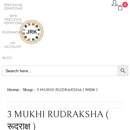
PRECIOUSE
0
GEMSTONE
SEMI
PRECIOUS
GEMSTONE
RUDRAKSHA
MY
ACCOUNT
BLOG
SEARCH BUTTO
Search
for:
Home
Shop
3 MUKHI RUDRAKSHA ( रूद्राक्ष )
/
/
3 MUKHI RUDRAKSHA (
रूद्राक्ष )