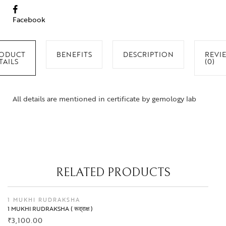
Facebook
ODUCT
BENEFITS
DESCRIPTION
REVI
TAILS
(0)
All details are mentioned in certificate by gemology lab
RELATED PRODUCTS
1 MUKHI RUDRAKSHA
1 MUKHI RUDRAKSHA ( रूद्राक्ष )
₹
3,100.00