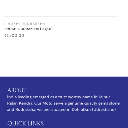
BUY NOW
1 MUKHI RUDRAKSHA
1 MUKHI RUDRAKSHA ( रूद्राक्ष )
₹
1,500.00
BUY NOW
ABOUT
India leading emerged as a trust worthy name in Jaipur
Ratan Kendra. Our Moto serve a genuine quality gems stone
and Rudraksha, we are situated in DehraDun (Uttrakhand).
QUICK LINKS