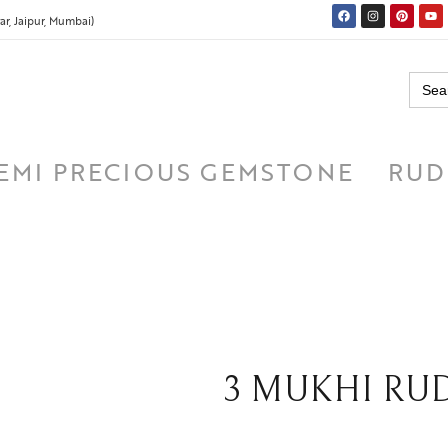
r, Jaipur, Mumbai)
Searc
for:
EMI PRECIOUS GEMSTONE
RUD
3 MUKHI RUDRA