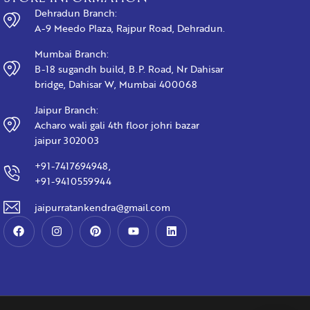
Dehradun Branch:
A-9 Meedo Plaza, Rajpur Road, Dehradun.
Mumbai Branch:
B-18 sugandh build, B.P. Road, Nr Dahisar
bridge, Dahisar W, Mumbai 400068
Jaipur Branch:
Acharo wali gali 4th floor johri bazar
jaipur 302003
+91-7417694948,
+91-9410559944
jaipurratankendra@gmail.com