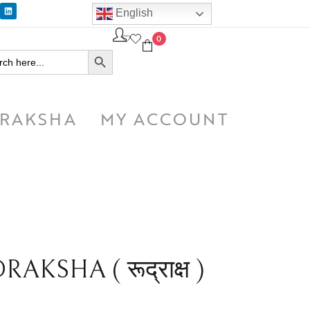
English
0
SEARCH BUTTON
h
RAKSHA
MY ACCOUNT
KSHA ( रूद्राक्ष )