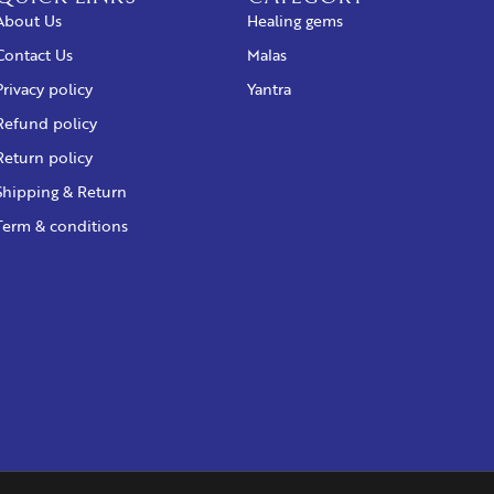
About Us
Healing gems
Contact Us
Malas
Privacy policy
Yantra
Refund policy
Return policy
Shipping & Return
Term & conditions