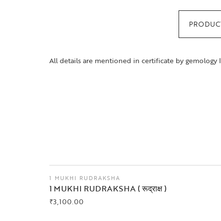
PRODUCT
All details are mentioned in certificate by gemology 
1 MUKHI RUDRAKSHA
1 MUKHI RUDRAKSHA ( रूद्राक्ष )
₹
3,100.00