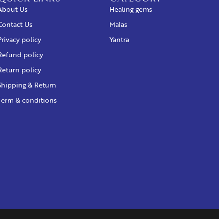
About Us
Healing gems
Contact Us
Malas
Privacy policy
Yantra
Refund policy
Return policy
Shipping & Return
Term & conditions