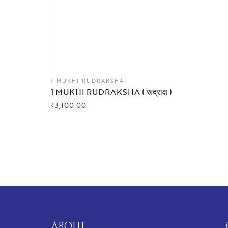
1 MUKHI RUDRAKSHA
1 MUKHI RUDRAKSHA ( रूद्राक्ष )
₹
3,100.00
BUY NOW
ABOUT