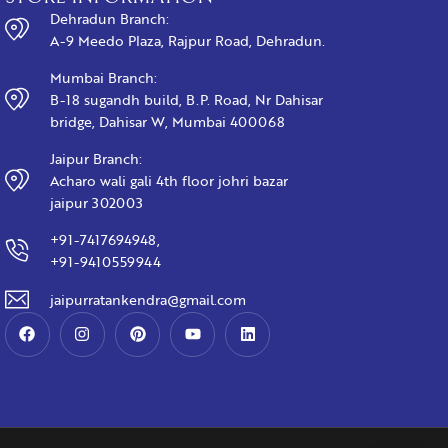
Dehradun Branch:
A-9 Meedo Plaza, Rajpur Road, Dehradun.
Mumbai Branch:
B-18 sugandh build, B.P. Road, Nr Dahisar
bridge, Dahisar W, Mumbai 400068
Jaipur Branch:
Acharo wali gali 4th floor johri bazar
jaipur 302003
+91-7417694948,
+91-9410559944
jaipurratankendra@gmail.com