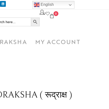
English
0
SEARCH BUTTON
h
RAKSHA
MY ACCOUNT
KSHA ( रूद्राक्ष )