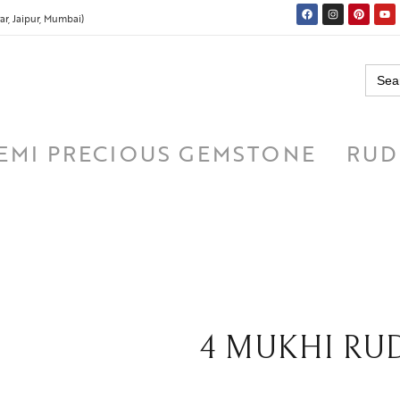
r, Jaipur, Mumbai)
Searc
for:
EMI PRECIOUS GEMSTONE
RUD
4 MUKHI RUDRA