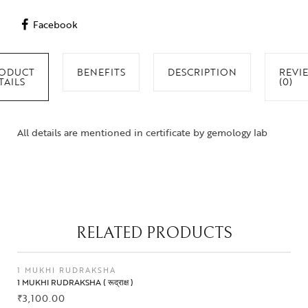
Facebook
ODUCT
BENEFITS
DESCRIPTION
REVI
TAILS
(0)
All details are mentioned in certificate by gemology lab
RELATED PRODUCTS
1 MUKHI RUDRAKSHA
1 MUKHI RUDRAKSHA ( रूद्राक्ष )
₹
3,100.00