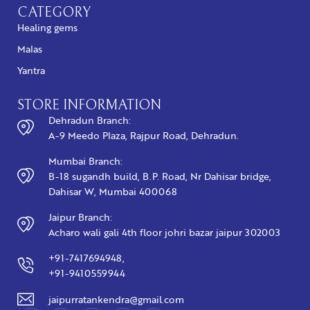
CATEGORY
Healing gems
Malas
Yantra
STORE INFORMATION
Dehradun Branch:
A-9 Meedo Plaza, Rajpur Road, Dehradun.
Mumbai Branch:
B-18 sugandh build, B.P. Road, Nr Dahisar bridge,
Dahisar W, Mumbai 400068
Jaipur Branch:
Acharo wali gali 4th floor johri bazar jaipur 302003
+91-7417694948,
+91-9410559944
jaipurratankendra@gmail.com