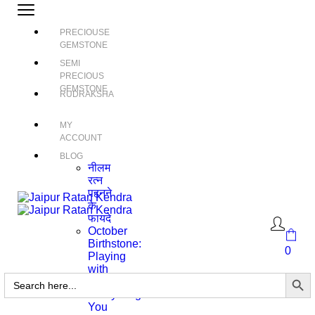
PRECIOUSE
GEMSTONE
SEMI
PRECIOUS
GEMSTONE
RUDRAKSHA
MY
ACCOUNT
BLOG
नीलम
रत्न
पहनने
के
फायदे
October
Birthstone:
0
Playing
with
Search Butto
Search
Color
for:
Everything
You