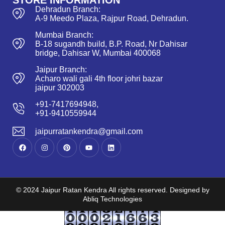
STORE INFORMATION
Dehradun Branch:
A-9 Meedo Plaza, Rajpur Road, Dehradun.
Mumbai Branch:
B-18 sugandh build, B.P. Road, Nr Dahisar
bridge, Dahisar W, Mumbai 400068
Jaipur Branch:
Acharo wali gali 4th floor johri bazar
jaipur 302003
+91-7417694948,
+91-9410559944
jaipurratankendra@gmail.com
© 2024 Jaipur Ratan Kendra All rights reserved. Designed by
Abliq Technologies