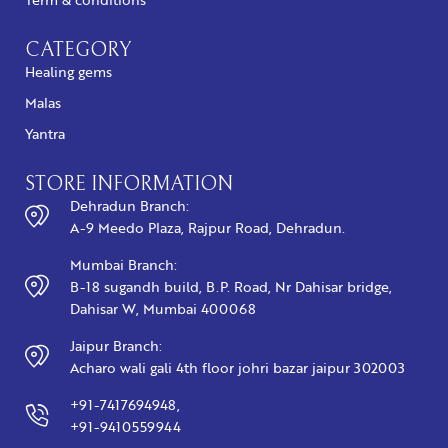
CATEGORY
Healing gems
Malas
Yantra
STORE INFORMATION
Dehradun Branch:
A-9 Meedo Plaza, Rajpur Road, Dehradun.
Mumbai Branch:
B-18 sugandh build, B.P. Road, Nr Dahisar bridge,
Dahisar W, Mumbai 400068
Jaipur Branch:
Acharo wali gali 4th floor johri bazar jaipur 302003
+91-7417694948,
+91-9410559944