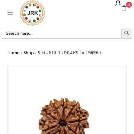
0
SEARCH BUTTO
Search
for:
Home
Shop
9 MUKHI RUDRAKSHA ( रूद्राक्ष )
/
/