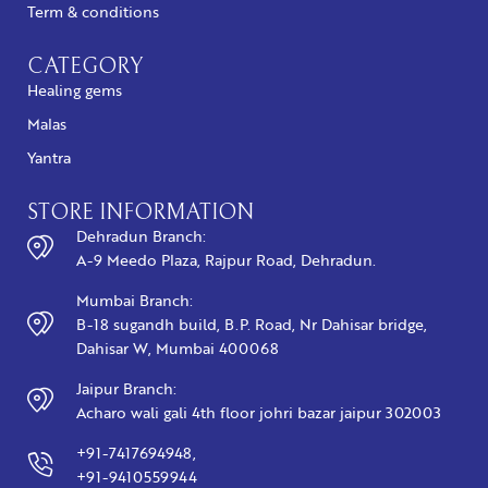
Term & conditions
CATEGORY
Healing gems
Malas
Yantra
STORE INFORMATION
Dehradun Branch:
A-9 Meedo Plaza, Rajpur Road, Dehradun.
Mumbai Branch:
B-18 sugandh build, B.P. Road, Nr Dahisar bridge,
Dahisar W, Mumbai 400068
Jaipur Branch:
Acharo wali gali 4th floor johri bazar jaipur 302003
+91-7417694948,
+91-9410559944