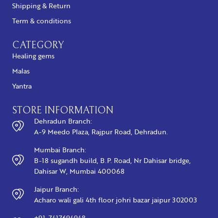
Shipping & Return
Term & conditions
CATEGORY
Healing gems
Malas
Yantra
STORE INFORMATION
Dehradun Branch:
A-9 Meedo Plaza, Rajpur Road, Dehradun.
Mumbai Branch:
B-18 sugandh build, B.P. Road, Nr Dahisar bridge,
Dahisar W, Mumbai 400068
Jaipur Branch:
Acharo wali gali 4th floor johri bazar jaipur 302003
+91-7417694948,