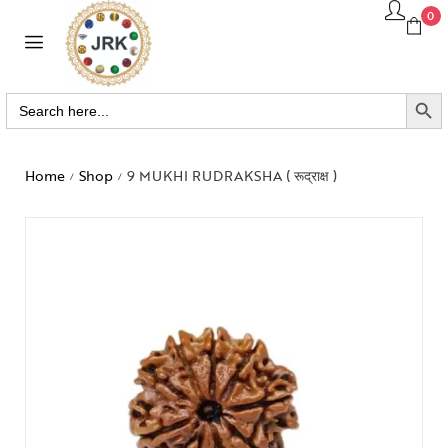
0
SEARCH BUTTO
Search
for:
Home
Shop
9 MUKHI RUDRAKSHA ( रूद्राक्ष )
/
/