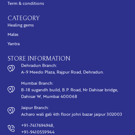
Term & conditions
CATEGORY
Healing gems
Malas
Yantra
STORE INFORMATION
Dehradun Branch:
A-9 Meedo Plaza, Rajpur Road, Dehradun.
Mumbai Branch:
B-18 sugandh build, B.P. Road, Nr Dahisar bridge,
Dahisar W, Mumbai 400068
Jaipur Branch:
Acharo wali gali 4th floor johri bazar jaipur 302003
+91-7417694948,
+91-9410559944