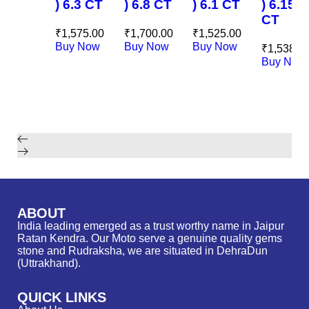
) 6.3 CT
) 6.8 CT
) 6.1 CT
) 6.15
CT
₹
1,575.00
₹
1,700.00
₹
1,525.00
Buy Now
Buy Now
Buy Now
₹
1,538.0
Buy Now
ABOUT
India leading emerged as a trust worthy name in Jaipur
Ratan Kendra. Our Moto serve a genuine quality gems
stone and Rudraksha, we are situated in DehraDun
(Uttrakhand).
QUICK LINKS