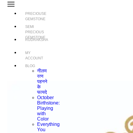
PRECIOUSE
GEMSTONE
SEMI
PRECIOUS
GEMSTONE
RUDRAKSHA
MY
ACCOUNT
BLOG
नीलम
रत्न
पहनने
के
फायदे
October
Birthstone:
Playing
with
Color
Everything
You