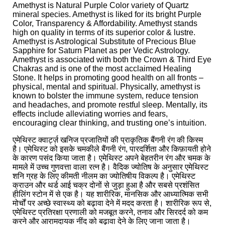
Amethyst is Natural Purple Color variety of Quartz
mineral species. Amethyst is liked for its bright Purple
Color, Transparency & Affordability. Amethyst stands
high on quality in terms of its superior color & lustre.
Amethyst is Astrological Substitute of Precious Blue
Sapphire for Saturn Planet as per Vedic Astrology.
Amethyst is associated with both the Crown & Third Eye
Chakras and is one of the most acclaimed Healing
Stone. It helps in promoting good health on all fronts –
physical, mental and spiritual. Physically, amethyst is
known to bolster the immune system, reduce tension
and headaches, and promote restful sleep. Mentally, its
effects include alleviating worries and fears,
encouraging clear thinking, and trusting one’s intuition.
एमेथिस्ट क्वार्ट्ज़ खनिज प्रजातियों की प्राकृतिक बैंगनी रंग की किस्म
है। एमेथिस्ट को इसके चमकीले बैंगनी रंग, पारदर्शिता और किफ़ायती होने
के कारण पसंद किया जाता है। एमेथिस्ट अपने बेहतरीन रंग और चमक के
मामले में उच्च गुणवत्ता वाला रत्न है। वैदिक ज्योतिष के अनुसार एमेथिस्ट
शनि ग्रह के लिए कीमती नीलम का ज्योतिषीय विकल्प है। एमेथिस्ट
क्राउन और थर्ड आई चक्र दोनों से जुड़ा हुआ है और सबसे प्रशंसित
हीलिंग स्टोन में से एक है। यह शारीरिक, मानसिक और आध्यात्मिक सभी
मोर्चों पर अच्छे स्वास्थ्य को बढ़ावा देने में मदद करता है। शारीरिक रूप से,
एमेथिस्ट प्रतिरक्षा प्रणाली को मजबूत करने, तनाव और सिरदर्द को कम
करने और आरामदायक नींद को बढ़ावा देने के लिए जाना जाता है।