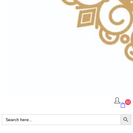
32
Search Butto
Search
for: