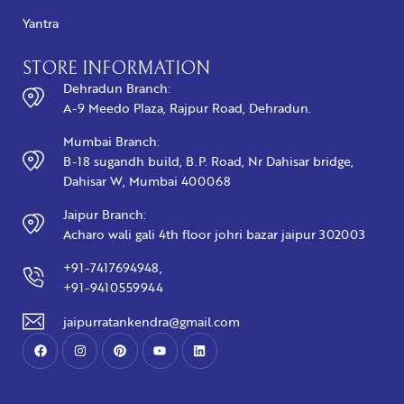
Yantra
STORE INFORMATION
Dehradun Branch:
A-9 Meedo Plaza, Rajpur Road, Dehradun.
Mumbai Branch:
B-18 sugandh build, B.P. Road, Nr Dahisar bridge,
Dahisar W, Mumbai 400068
Jaipur Branch:
Acharo wali gali 4th floor johri bazar jaipur 302003
+91-7417694948,
+91-9410559944
jaipurratankendra@gmail.com