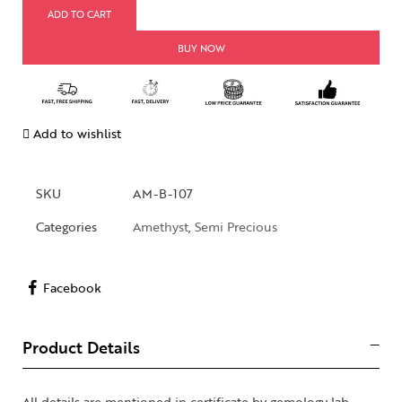
ADD TO CART
BUY NOW
Add to wishlist
SKU
AM-B-107
Categories
Amethyst
,
Semi Precious
Facebook
Product Details
All details are mentioned in certificate by gemology lab