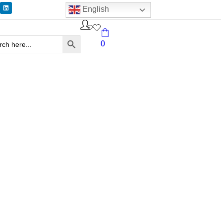
English
Search Button
ch
0