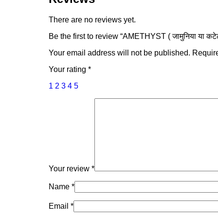
There are no reviews yet.
Be the first to review “AMETHYST ( जामुनिया या कटे
Your email address will not be published.
Require
Your rating
*
1
2
3
4
5
Your review
*
Name
*
Email
*