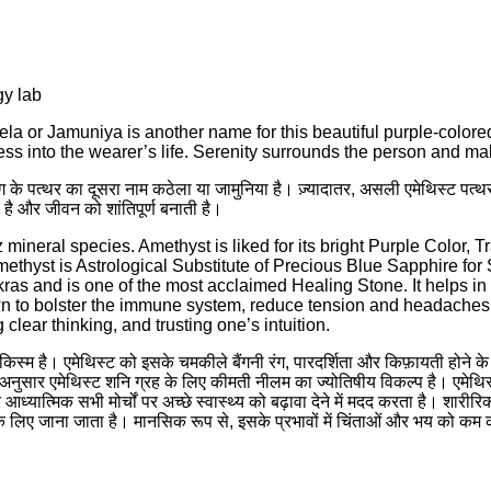
gy lab
a or Jamuniya is another name for this beautiful purple-colored 
ss into the wearer’s life. Serenity surrounds the person and mak
 के पत्थर का दूसरा नाम कठेला या जामुनिया है। ज़्यादातर, असली एमेथिस्ट पत्थर क
ती है और जीवन को शांतिपूर्ण बनाती है।
 mineral species. Amethyst is liked for its bright Purple Color, 
 Amethyst is Astrological Substitute of Precious Blue Sapphire fo
s and is one of the most acclaimed Healing Stone. It helps in p
wn to bolster the immune system, reduce tension and headaches, a
clear thinking, and trusting one’s intuition.
 की किस्म है। एमेथिस्ट को इसके चमकीले बैंगनी रंग, पारदर्शिता और किफ़ायती होन
 के अनुसार एमेथिस्ट शनि ग्रह के लिए कीमती नीलम का ज्योतिषीय विकल्प है। एमेथ
्यात्मिक सभी मोर्चों पर अच्छे स्वास्थ्य को बढ़ावा देने में मदद करता है। शारीर
लिए जाना जाता है। मानसिक रूप से, इसके प्रभावों में चिंताओं और भय को कम कर