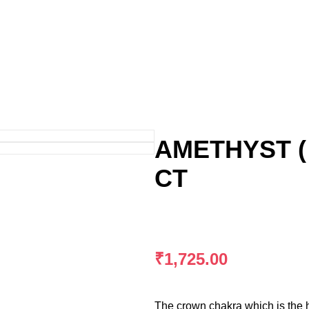
AMETHYST ( जा
CT
₹
1,725.00
The crown chakra which is the 