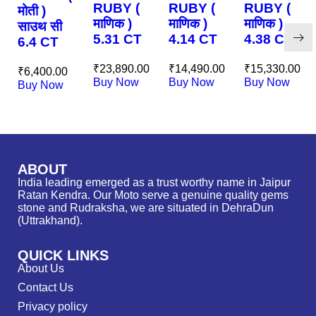
RUBY (
RUBY (
RUBY (
मोती )
माणिक )
माणिक )
माणिक )
साउथ सी
5.31 CT
4.14 CT
4.38 CT
6.4 CT
₹
23,890.00
₹
14,490.00
₹
15,330.00
₹
6,400.00
Buy Now
Buy Now
Buy Now
Buy Now
ABOUT
India leading emerged as a trust worthy name in Jaipur
Ratan Kendra. Our Moto serve a genuine quality gems
stone and Rudraksha, we are situated in DehraDun
(Uttrakhand).
QUICK LINKS
About Us
Contact Us
Privacy policy