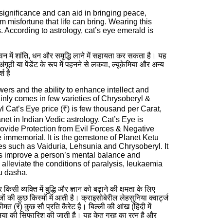
ignificance and can aid in bringing peace,
m misfortune that life can bring. Wearing this
. According to astrology, cat’s eye emerald is
न में शांति, धन और समृद्धि लाने में सहायता कर सकता है। यह
ूठी या पेंडेंट के रूप में पहनने से लकवा, ल्यूकेमिया और अन्य
श है
ers and the ability to enhance intellect and
inly comes in few varieties of Chrysoberyl &
 Cat’s Eye price (₹) is few thousand per Carat,
et in Indian Vedic astrology. Cat’s Eye is
ovide Protection from Evil Forces & Negative
 immemorial. It is the gemstone of Planet Ketu
es such as Vaiduria, Lehsunia and Chrysoberyl. It
lps improve a person’s mental balance and
alleviate the conditions of paralysis, leukaemia
tu dasha.
व्यक्ति में बुद्धि और ज्ञान को बढ़ाने की क्षमता के लिए
 की कुछ किस्मों में आती है। क्राइसोबेरील लेहसुनिया क्वार्ट्ज
त (₹) कुछ सौ प्रति कैरेट है। बिल्ली की आंख (हिंदी में
सुनिया की सिफारिश की जाती है। यह केतु ग्रह का रत्न है और