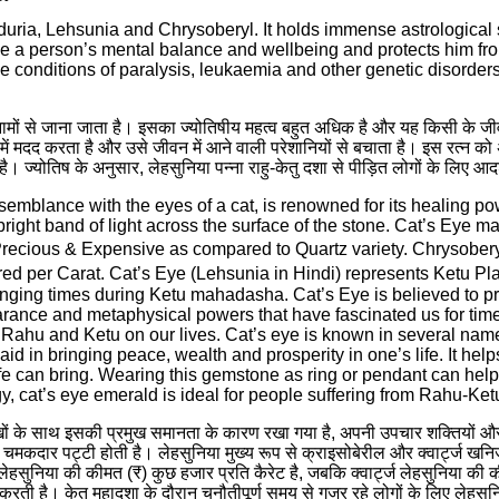
uria, Lehsunia and Chrysoberyl. It holds immense astrological s
ove a person’s mental balance and wellbeing and protects him fro
e conditions of paralysis, leukaemia and other genetic disorders
नामों से जाना जाता है। इसका ज्योतिषीय महत्व बहुत अधिक है और यह किसी के जीव
ं मदद करता है और उसे जीवन में आने वाली परेशानियों से बचाता है। इस रत्न को अंग
ज्योतिष के अनुसार, लेहसुनिया पन्ना राहु-केतु दशा से पीड़ित लोगों के लिए आदर्
emblance with the eyes of a cat, is renowned for its healing pow
ght band of light across the surface of the stone. Cat’s Eye ma
recious & Expensive as compared to Quartz variety. Chrysoberyl
ed per Carat. Cat’s Eye (Lehsunia in Hindi) represents Ketu Plan
ging times during Ketu mahadasha. Cat’s Eye is believed to pr
arance and metaphysical powers that have fascinated us for time
f Rahu and Ketu on our lives. Cat’s eye is known in several nam
id in bringing peace, wealth and prosperity in one’s life. It he
ife can bring. Wearing this gemstone as ring or pendant can help 
gy, cat’s eye emerald is ideal for people suffering from Rahu-Ke
 के साथ इसकी प्रमुख समानता के कारण रखा गया है, अपनी उपचार शक्तियों और किसी 
 चमकदार पट्टी होती है। लेहसुनिया मुख्य रूप से क्राइसोबेरील और क्वार्ट्ज खनिजों
हसुनिया की कीमत (₹) कुछ हजार प्रति कैरेट है, जबकि क्वार्ट्ज लेहसुनिया की कीम
्व करती है। केतु महादशा के दौरान चुनौतीपूर्ण समय से गुजर रहे लोगों के लिए लेह