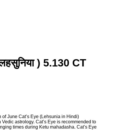
हसुनिया ) 5.130 CT
h of June Cat’s Eye (Lehsunia in Hindi)
n Vedic astrology. Cat’s Eye is recommended to
enging times during Ketu mahadasha. Cat’s Eye