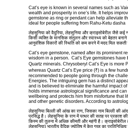
Cat’s eye is known in several names such as Vaid
wealth and prosperity in one’s life. It helps impr
gemstone as ring or pendant can help alleviate th
ideal for people suffering from Rahu-Ketu dasha
लेहसुनिया को वैदुरिया, लेहसुनिया और क्राइसोबेरील जैसे कई 
किसी व्यक्ति के मानसिक संतुलन और स्वास्थ्य को बेहतर बनाने मे
आनुवंशिक विकारों की स्थिति को कम करने में मदद मिल सकती है। 
Cat’s eye gemstone, named after its prominent res
wisdom in a person. Cat’s Eye gemstones have bri
Quartz minerals. Chrysoberyl Cat’s Eye is more P
whereas Quartz Cat’s Eye price (₹) is a few hundr
recommended to people going through the challen
Energies. The intriguing gem has a distinct appe
and is believed to eliminate the harmful impact o
holds immense astrological significance and can a
wellbeing and protects him from misfortune that l
and other genetic disorders. According to astrolo
लेहसुनिया बिल्ली की आंख का रत्न, जिसका नाम बिल्ली की आंखों
प्रसिद्ध है। लेहसुनिया के रत्न में पत्थर की सतह पर प्रकाश की
किस्म की तुलना में अधिक कीमती और महंगी है। क्राइसोबेरील ले
लेहसुनिया) भारतीय वैदिक ज्योतिष में केतु ग्रह का प्रतिनिधित