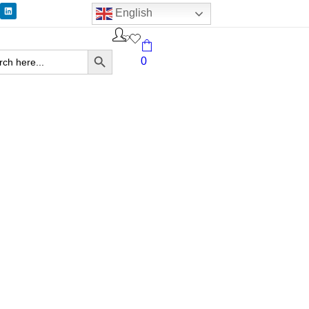
English
Search Button
ch
0