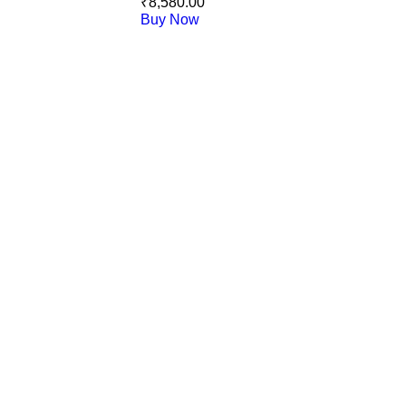
₹
8,580.00
Buy Now