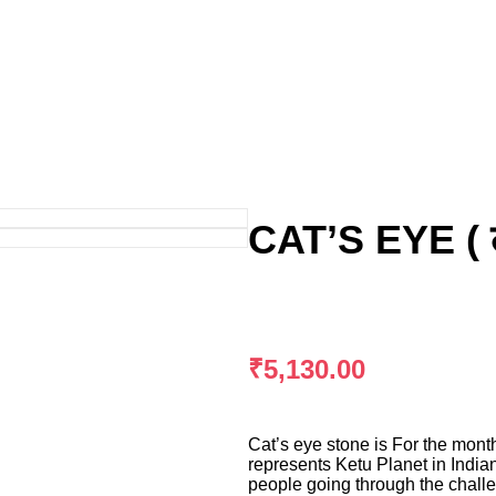
CAT’S EYE ( ल
₹
5,130.00
Cat’s eye stone is For the mont
represents Ketu Planet in India
people going through the chall