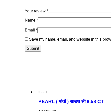
Your review
*
Name
*
Email
*
Save my name, email, and website in this brows
Pearl
PEARL ( मोती ) साउथ सी 8.58 CT