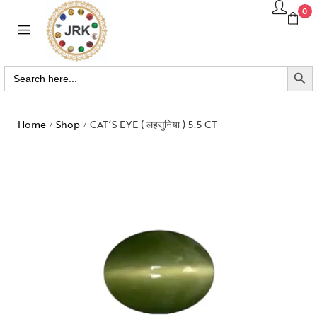
0
SEARCH BUTTO
Search
for:
Home
Shop
CAT’S EYE ( लहसुनिया ) 5.5 CT
/
/