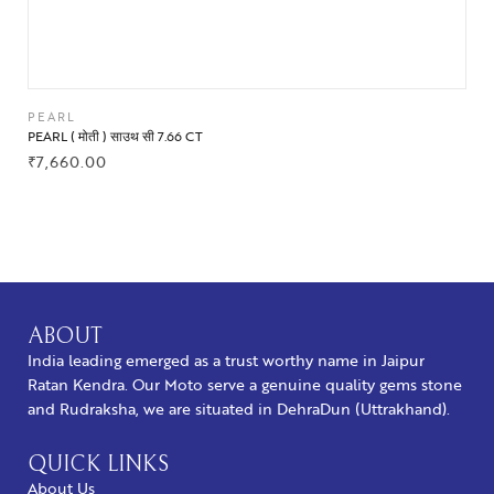
PEARL
PEARL ( मोती ) साउथ सी 7.66 CT
₹
7,660.00
BUY NOW
ABOUT
India leading emerged as a trust worthy name in Jaipur
Ratan Kendra. Our Moto serve a genuine quality gems stone
and Rudraksha, we are situated in DehraDun (Uttrakhand).
QUICK LINKS
About Us