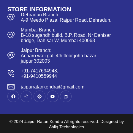
STORE INFORMATION
Dehradun Branch:
A-9 Meedo Plaza, Rajpur Road, Dehradun.
Mumbai Branch:
B-18 sugandh build, B.P. Road, Nr Dahisar
bridge, Dahisar W, Mumbai 400068
Jaipur Branch:
Acharo wali gali 4th floor johri bazar
jaipur 302003
+91-7417694948,
+91-9410559944
jaipurratankendra@gmail.com
© 2024 Jaipur Ratan Kendra All rights reserved. Designed by
Abliq Technologies