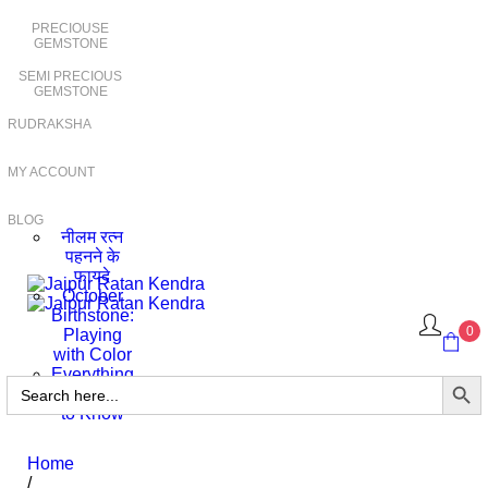
PRECIOUSE
GEMSTONE
SEMI PRECIOUS
GEMSTONE
RUDRAKSHA
MY ACCOUNT
BLOG
नीलम रत्न
पहनने के
फायदे
October
Birthstone:
0
Playing
with Color
Everything
Search Butto
Search
You Need
for:
to Know
Home
/