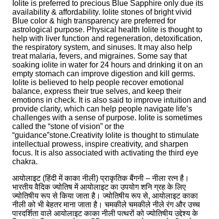
Iolite is preferred to precious Blue Sapphire only due its
availability & affordability. Iolite stones of bright vivid
Blue color & high transparency are preferred for
astrological purpose. Physical health Iolite is thought to
help with liver function and regeneration, detoxification,
the respiratory system, and sinuses. It may also help
treat malaria, fevers, and migraines. Some say that
soaking iolite in water for 24 hours and drinking it on an
empty stomach can improve digestion and kill germs.
Iolite is believed to help people recover emotional
balance, express their true selves, and keep their
emotions in check. It is also said to improve intuition and
provide clarity, which can help people navigate life’s
challenges with a sense of purpose. Iolite is sometimes
called the “stone of vision” or the
“guidance”stone.Creativity Iolite is thought to stimulate
intellectual prowess, inspire creativity, and sharpen
focus. It is also associated with activating the third eye
chakra.
आयोलाइट (हिंदी में काका नीली) प्राकृतिक बैंगनी – नीला रत्न है।
भारतीय वैदिक ज्योतिष में आयोलाइट का उपयोग शनि ग्रह के लिए
ज्योतिषीय रूप से किया जाता है। ज्योतिषीय रूप से, आयोलाइट काका
नीली को भी बेहतर माना जाता है। चमकीले चमकीले नीले रंग और उच्च
पारदर्शिता वाले आयोलाइट काका नीली पत्थरों को ज्योतिषीय उद्देश्य के