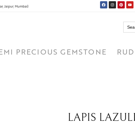
r, Jaipur, Mumbai)
Searc
for:
EMI PRECIOUS GEMSTONE
RUD
LAPIS LAZULI (