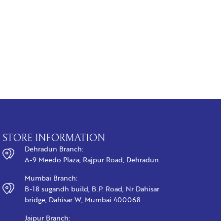
CITRINE (
₹
1,125.00
BUY N
STORE INFORMATION
Dehradun Branch:
A-9 Meedo Plaza, Rajpur Road, Dehradun.
Mumbai Branch:
B-18 sugandh build, B.P. Road, Nr Dahisar
bridge, Dahisar W, Mumbai 400068
Jaipur Branch: