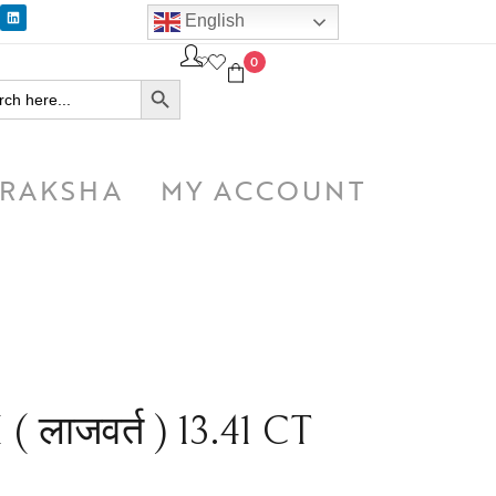
English
0
SEARCH BUTTON
h
RAKSHA
MY ACCOUNT
 लाजवर्त ) 13.41 CT