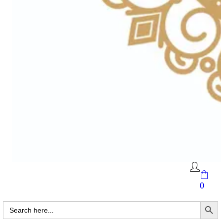
0
Search Butto
Search
for: