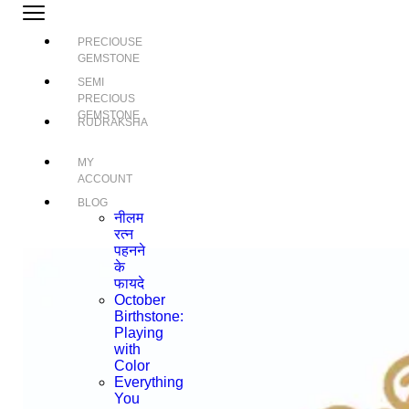
PRECIOUSE
GEMSTONE
SEMI
PRECIOUS
GEMSTONE
RUDRAKSHA
MY
ACCOUNT
BLOG
नीलम
रत्न
पहनने
के
फायदे
October
Birthstone:
Playing
with
Color
Everything
You