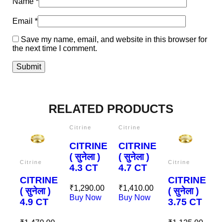
Name
*
Email
*
Save my name, email, and website in this browser for
the next time I comment.
RELATED PRODUCTS
Citrine
Citrine
C
CITRINE
CITRINE
( सुनेला )
( सुनेला )
(
Citrine
Citrine
4.3 CT
4.7 CT
4
CITRINE
CITRINE
₹
1,290.00
₹
1,410.00
₹
( सुनेला )
( सुनेला )
Buy Now
Buy Now
B
4.9 CT
3.75 CT