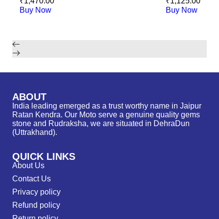
₹
1,470.00
₹
1,125.00
Buy Now
Buy Now
ABOUT
India leading emerged as a trust worthy name in Jaipur
Ratan Kendra. Our Moto serve a genuine quality gems
stone and Rudraksha, we are situated in DehraDun
(Uttrakhand).
QUICK LINKS
About Us
Contact Us
Privacy policy
Refund policy
Return policy