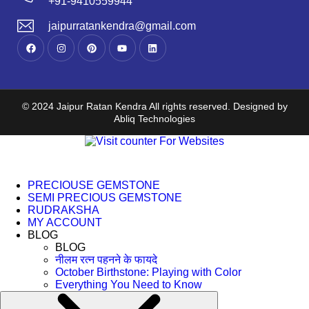
+91-9410559944
jaipurratankendra@gmail.com
© 2024 Jaipur Ratan Kendra All rights reserved. Designed by
Abliq Technologies
PRECIOUSE GEMSTONE
SEMI PRECIOUS GEMSTONE
RUDRAKSHA
MY ACCOUNT
BLOG
BLOG
नीलम रत्न पहनने के फायदे
October Birthstone: Playing with Color
Everything You Need to Know