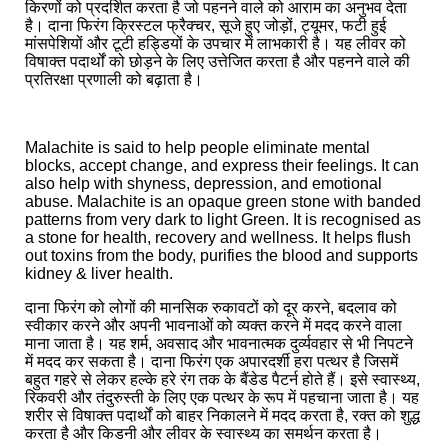
किरणों को प्रदर्शित करता है जो पहनने वाले को आराम का अनुभव देता
है। दाना फिरंग क्रिस्टल फ्रैक्चर, सूजे हुए जोड़ों, ट्यूमर, फटी हुई
मांसपेशियों और टूटी हड्डियों के उपचार में लाभकारी है। यह लीवर को
विषाक्त पदार्थों को छोड़ने के लिए उत्तेजित करता है और पहनने वाले की
प्रतिरक्षा प्रणाली को बढ़ाता है।
Malachite is said to help people eliminate mental
blocks, accept change, and express their feelings. It can
also help with shyness, depression, and emotional
abuse. Malachite is an opaque green stone with banded
patterns from very dark to light Green. It is recognised as
a stone for health, recovery and wellness. It helps flush
out toxins from the body, purifies the blood and supports
kidney & liver health.
दाना फिरंग को लोगों की मानसिक रुकावटों को दूर करने, बदलाव को
स्वीकार करने और अपनी भावनाओं को व्यक्त करने में मदद करने वाला
माना जाता है। यह शर्म, अवसाद और भावनात्मक दुर्व्यवहार से भी निपटने
में मदद कर सकता है। दाना फिरंग एक अपारदर्शी हरा पत्थर है जिसमें
बहुत गहरे से लेकर हल्के हरे रंग तक के बैंडेड पैटर्न होते हैं। इसे स्वास्थ्य,
रिकवरी और तंदुरुस्ती के लिए एक पत्थर के रूप में पहचाना जाता है। यह
शरीर से विषाक्त पदार्थों को बाहर निकालने में मदद करता है, रक्त को शुद्ध
करता है और किडनी और लीवर के स्वास्थ्य का समर्थन करता है।