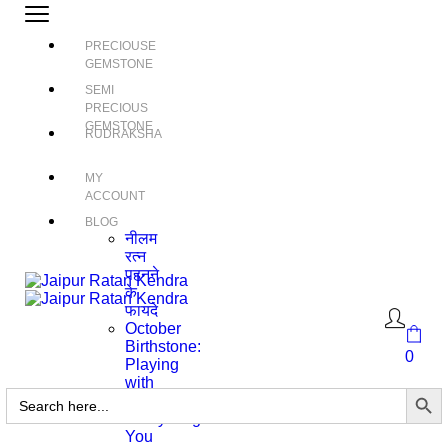
PRECIOUSE
GEMSTONE
SEMI
PRECIOUS
GEMSTONE
RUDRAKSHA
MY
ACCOUNT
BLOG
नीलम
रत्न
पहनने
के
फायदे
October
Birthstone:
0
Playing
with
Search Butto
Search
Color
for:
Everything
You