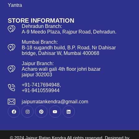
Yantra
STORE INFORMATION
Dehradun Branch:
A-9 Meedo Plaza, Rajpur Road, Dehradun.
Mumbai Branch:
B-18 sugandh build, B.P. Road, Nr Dahisar
bridge, Dahisar W, Mumbai 400068
Jaipur Branch:
Acharo wali gali 4th floor johri bazar
jaipur 302003
+91-7417694948,
+91-9410559944
jaipurratankendra@gmail.com
© 2024 Jaipur Ratan Kendra All rights reserved. Designed by