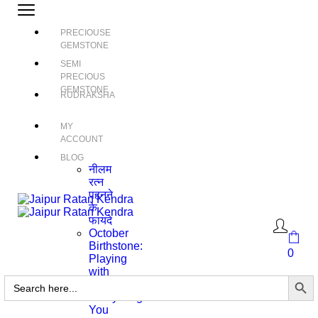
PRECIOUSE
GEMSTONE
SEMI
PRECIOUS
GEMSTONE
RUDRAKSHA
MY
ACCOUNT
BLOG
नीलम
रत्न
पहनने
के
फायदे
October
Birthstone:
0
Playing
with
Search Butto
Search
Color
for:
Everything
You