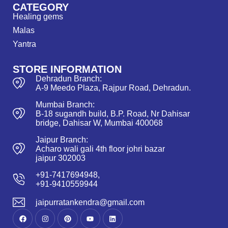
CATEGORY
Healing gems
Malas
Yantra
STORE INFORMATION
Dehradun Branch:
A-9 Meedo Plaza, Rajpur Road, Dehradun.
Mumbai Branch:
B-18 sugandh build, B.P. Road, Nr Dahisar
bridge, Dahisar W, Mumbai 400068
Jaipur Branch:
Acharo wali gali 4th floor johri bazar
jaipur 302003
+91-7417694948,
+91-9410559944
jaipurratankendra@gmail.com