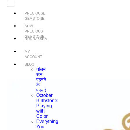
PRECIOUSE
GEMSTONE
SEMI
PRECIOUS
GEMSTONE
RUDRAKSHA
MY
ACCOUNT
BLOG
नीलम
रत्न
पहनने
के
फायदे
October
Birthstone:
Playing
with
Color
Everything
You