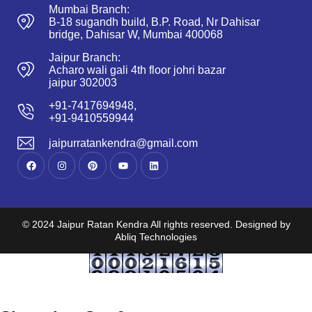
Mumbai Branch:
B-18 sugandh build, B.P. Road, Nr Dahisar
bridge, Dahisar W, Mumbai 400068
Jaipur Branch:
Acharo wali gali 4th floor johri bazar
jaipur 302003
+91-7417694948,
+91-9410559944
jaipurratankendra@gmail.com
© 2024 Jaipur Ratan Kendra All rights reserved. Designed by
Abliq Technologies