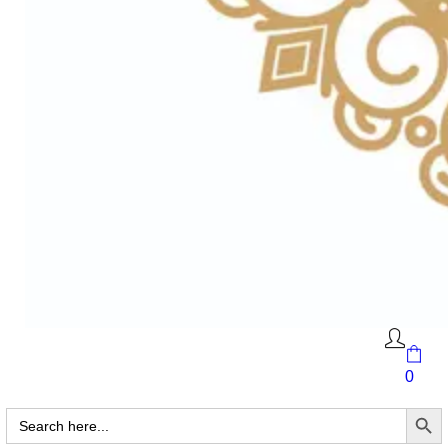
0
Search Butto
Search
for: