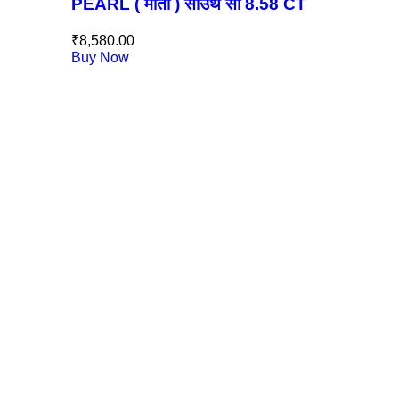
PEARL ( मोती ) साउथ सी 8.58 CT
₹
8,580.00
Buy Now