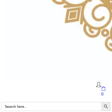
0
Search Butto
Search
for: