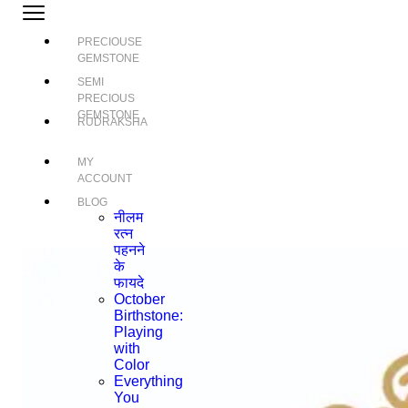
PRECIOUSE
GEMSTONE
SEMI
PRECIOUS
GEMSTONE
RUDRAKSHA
MY
ACCOUNT
BLOG
नीलम
रत्न
पहनने
के
फायदे
October
Birthstone:
Playing
with
Color
Everything
You