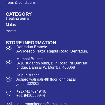
Term & conditions
CATEGORY
Healing gems
Malas
Yantra
STORE INFORMATION
Dehradun Branch:
A-9 Meedo Plaza, Rajpur Road, Dehradun.
Mumbai Branch:
B-18 sugandh build, B.P. Road, Nr Dahisar
bridge, Dahisar W, Mumbai 400068
Jaipur Branch:
Acharo wali gali 4th floor johri bazar
jaipur 302003
+91-7417694948,
+91-9410559944
jaipurratankendra@gmail.com