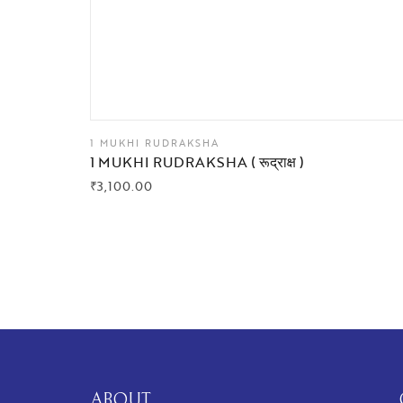
1 MUKHI RUDRAKSHA
1 MUKHI RUDRAKSHA ( रूद्राक्ष )
₹
3,100.00
BUY NOW
ABOUT