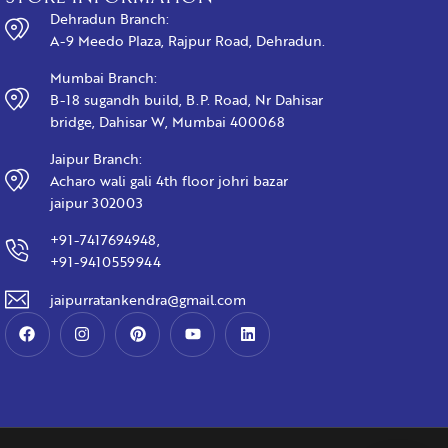
Dehradun Branch:
A-9 Meedo Plaza, Rajpur Road, Dehradun.
Mumbai Branch:
B-18 sugandh build, B.P. Road, Nr Dahisar
bridge, Dahisar W, Mumbai 400068
Jaipur Branch:
Acharo wali gali 4th floor johri bazar
jaipur 302003
+91-7417694948,
+91-9410559944
jaipurratankendra@gmail.com