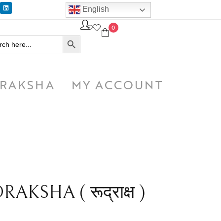
English
0
SEARCH BUTTON
h
RAKSHA
MY ACCOUNT
KSHA ( रूद्राक्ष )