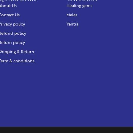
About Us
Healing gems
Contact Us
Malas
Privacy policy
Yantra
Refund policy
Return policy
Shipping & Return
Term & conditions