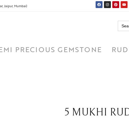
r, Jaipur, Mumbai)
Searc
for:
EMI PRECIOUS GEMSTONE
RUD
5 MUKHI RUDRA